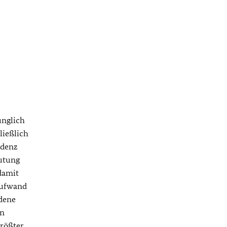
ünglich
ließlich
idenz
utung
damit
Aufwand
ndene
in
rößter