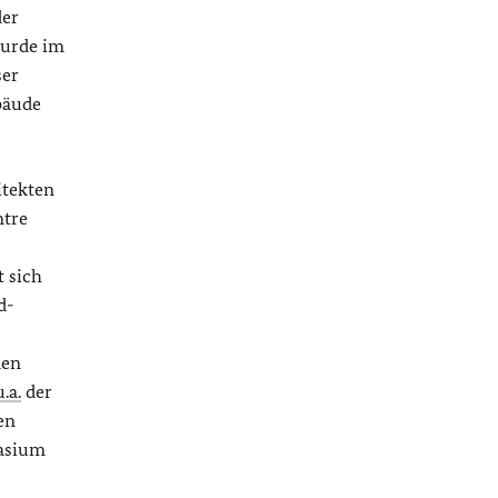
der
wurde im
ser
bäude
itekten
ntre
 sich
d-
den
u.a.
der
en
nasium