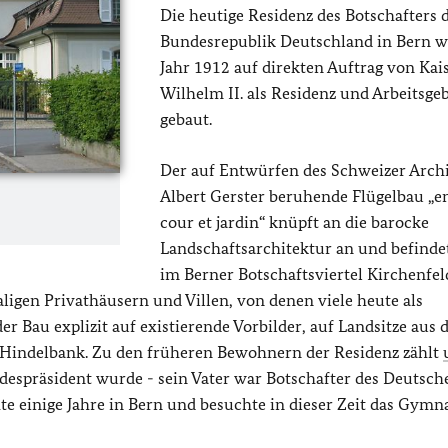
Die heutige Residenz des Botschafters 
Bundesrepublik Deutschland in Bern 
Jahr 1912 auf direkten Auftrag von Kai
Wilhelm II. als Residenz und Arbeitsge
gebaut.
Der auf Entwürfen des Schweizer Arch
Albert Gerster beruhende Flügelbau „e
cour et jardin“ knüpft an die barocke
Landschaftsarchitektur an und befindet
im Berner Botschaftsviertel Kirchenfel
gen Privathäusern und Villen, von denen viele heute als
r Bau explizit auf existierende Vorbilder, auf Landsitze aus 
 Hindelbank. Zu den früheren Bewohnern der Residenz zählt
despräsident wurde - sein Vater war Botschafter des Deutsch
te einige Jahre in Bern und besuchte in dieser Zeit das Gym